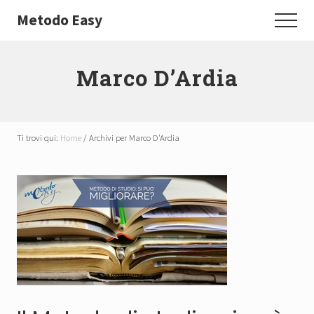
Menu
Passa
Metodo Easy
Menu
al
Tecniche
contenuto
di
principale
Marco D’Ardia
memoria
e
lettura
Ti trovi qui:
Home
/
Archivi per Marco D'Ardia
veloce