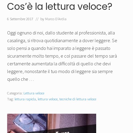
Cos’è la lettura veloce?
6 Settembre 2017
// by
Marco D'Ardia
Oggi ognuno di noi, dallo studente al professionista, alla
casalinga, si ritrova quotidianamente a dover leggere. Se
solo pensi a quando hai imparato a leggere è passato
sicuramente molto tempo, e col passare del tempo sarà
certamente aumentata la difficoltà di quello che devi
leggere, nonostante il tuo modo di leggere sia sempre
quello che …
Categoria:
Lettura veloce
Tag:
lettura rapida
,
lettura veloce
,
tecniche di lettura veloce