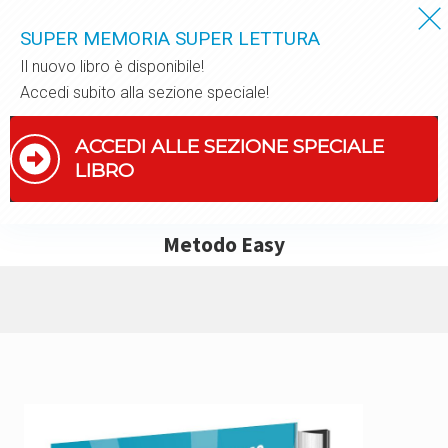
SUPER MEMORIA SUPER LETTURA
Il nuovo libro è disponibile!
Accedi subito alla sezione speciale!
ACCEDI ALLE SEZIONE SPECIALE
LIBRO
Menu
Skip
Passa
Skip
Passa
Metodo Easy
to
alla
to
al
Tecniche
right
navigazione
secondary
contenuto
di
header
primaria
navigation
principale
memoria
navigation
e
lettura
veloce