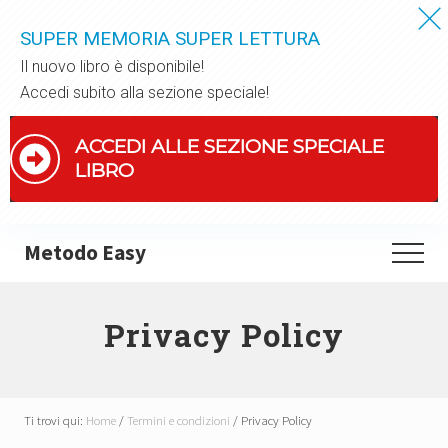
SUPER MEMORIA SUPER LETTURA
Il nuovo libro è disponibile!
Accedi subito alla sezione speciale!
ACCEDI ALLE SEZIONE SPECIALE
LIBRO
Menu
Passa
Metodo Easy
Menu
al
Tecniche
contenuto
di
principale
Privacy Policy
memoria
e
lettura
Ti trovi qui:
Home
/
Termini e condizioni
/
Privacy Policy
veloce