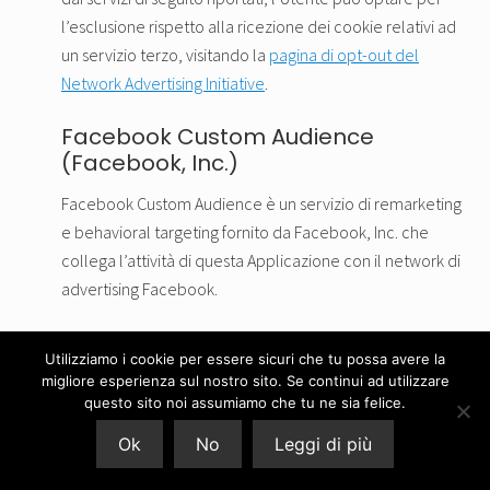
l’esclusione rispetto alla ricezione dei cookie relativi ad
un servizio terzo, visitando la
pagina di opt-out del
Network Advertising Initiative
.
Facebook Custom Audience
(Facebook, Inc.)
Facebook Custom Audience è un servizio di remarketing
e behavioral targeting fornito da Facebook, Inc. che
collega l’attività di questa Applicazione con il network di
advertising Facebook.
Dati Personali raccolti: Cookie e email.
Utilizziamo i cookie per essere sicuri che tu possa avere la
migliore esperienza sul nostro sito. Se continui ad utilizzare
Luogo del trattamento: Stati Uniti –
Privacy Policy
–
Opt
questo sito noi assumiamo che tu ne sia felice.
Out
. Soggetto aderente al Privacy Shield.
Ok
No
Leggi di più
Facebook Remarketing (Facebook,